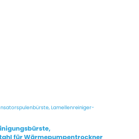
nigungsbürste,
stahl für Wärmepumpentrockner