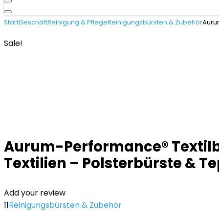
Start
Geschäft
Reinigung & Pflege
Reinigungsbürsten & Zubehör
Aurum
Sale!
Aurum-Performance® Textilbü
Textilien – Polsterbürste & T
Add your review
11
Reinigungsbürsten & Zubehör