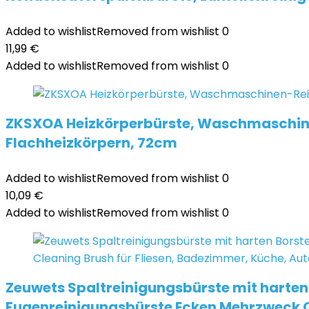
Added to wishlist
Removed from wishlist
0
11,99
€
Added to wishlist
Removed from wishlist
0
ZKSXOA Heizkörperbürste, Waschmaschinen-
Flachheizkörpern, 72cm
Added to wishlist
Removed from wishlist
0
10,09
€
Added to wishlist
Removed from wishlist
0
Zeuwets Spaltreinigungsbürste mit harten 
Fugenreinigungsbürste Ecken Mehrzweck Cl