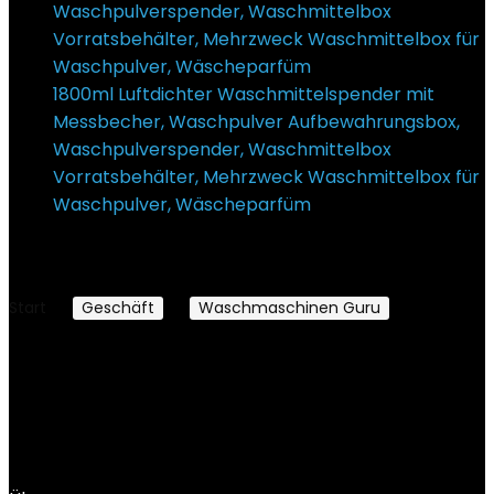
1800ml Luftdichter Waschmittelspender mit
Messbecher, Waschpulver Aufbewahrungsbox,
Waschpulverspender, Waschmittelbox
Vorratsbehälter, Mehrzweck Waschmittelbox für
Waschpulver, Wäscheparfüm
15,19
€
Ursprünglicher Preis war: 15,19 €
9,99
€
Aktueller
Preis ist: 9,99 €.
Start
Geschäft
Waschmaschinen Guru
Indesit
Indesit
Es wurden keine Produkte gefunden, die deiner
Auswahl entsprechen.