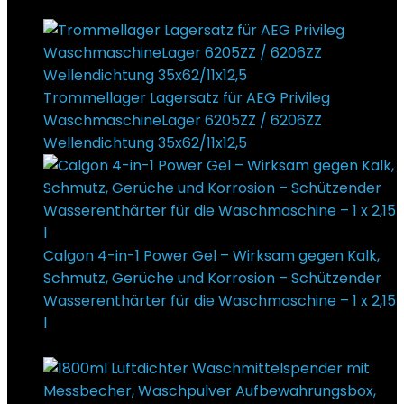
Trommellager Lagersatz für AEG Privileg
WaschmaschineLager 6205ZZ / 6206ZZ
Wellendichtung 35x62/11x12,5
17,60
€
Calgon 4-in-1 Power Gel – Wirksam gegen Kalk,
Schmutz, Gerüche und Korrosion – Schützender
Wasserenthärter für die Waschmaschine – 1 x 2,15
l
9,99
€
Ursprünglicher Preis war:
9,99 €
9,38
€
Aktueller Preis ist: 9,38 €.