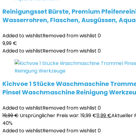
Reinigungsset Bürste, Premium Pfeifenrein
Wasserrohren, Flaschen, Ausgüssen, Aqua
Added to wishlist
Removed from wishlist
0
9,99
€
Added to wishlist
Removed from wishlist
0
Kichvoe 1 Stücke Waschmaschine Tromme
Pinsel Waschmaschine Reinigung Werkze
Added to wishlist
Removed from wishlist
0
19,99
€
Ursprünglicher Preis war: 19,99 €
11,99
€
Aktueller Pr
40%
Added to wishlist
Removed from wishlist
0