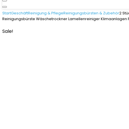
Start
Geschäft
Reinigung & Pflege
Reinigungsbürsten & Zubehör
2 St
Reinigungsbürste Wäschetrockner Lamellenreiniger Klimaanlagen 
Sale!