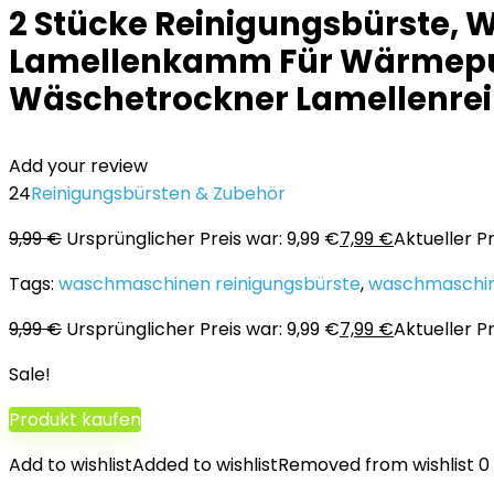
2 Stücke Reinigungsbürste, W
Lamellenkamm Für Wärmepum
Wäschetrockner Lamellenrei
Add your review
24
Reinigungsbürsten & Zubehör
9,99
€
Ursprünglicher Preis war: 9,99 €
7,99
€
Aktueller Pre
Tags:
waschmaschinen reinigungsbürste
,
waschmaschin
9,99
€
Ursprünglicher Preis war: 9,99 €
7,99
€
Aktueller Pre
Sale!
Produkt kaufen
Add to wishlist
Added to wishlist
Removed from wishlist
0