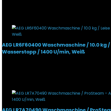
531,99
€
Ursprünglicher Preis war: 531,99 €
499,99
€
Aktue
6%
Added to wishlist
Removed from wishlist
0
AEG LR6F60400 Waschmaschine / 10.0 kg / 
Wasserstopp / 1400 U/min, Weiß
Added to wishlist
Removed from wishlist
0
969,00
€
Ursprünglicher Preis war: 969,00 €
634,28
€
Akt
35%
Added to wishlist
Removed from wishlist
0
AEG LR7A70490 Waschmaschine / ProSteam –