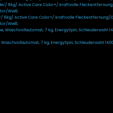
r/ 8kg/ Active Care Color+/ kraftvolle Fleckentfernu
tor/Weiß
479,00
€
schvollautomat, 7 kg, EnergySpin, Schleuderwahl 1400 
rsprünglicher Preis war: 379,00 €
339,00
€
Aktueller Preis 
maschine AEG“