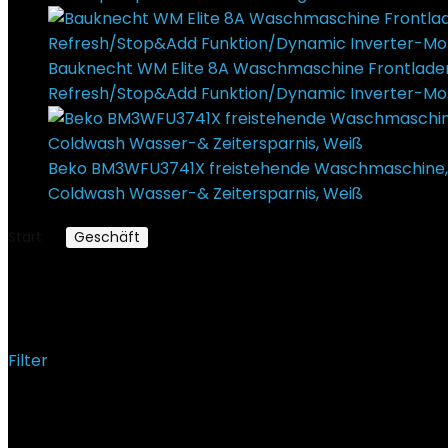
Bauknecht WM Elite 8A Waschmaschine Frontlade
Refresh/Stop&Add Funktion/Dynamic Inverter-Mo
Beko BM3WFU3741X freistehende Waschmaschine, Wa
Coldwash Wasser-& Zeitersparnis, Weiß
379,00
€
U
Start
Geschäft
Produkte verschlagwortet mit „Wasch
Waschmaschine AEG
Filter
Alle 9 Ergebnisse werden angezeigt
Added to wishlist
Removed from wishlist
1