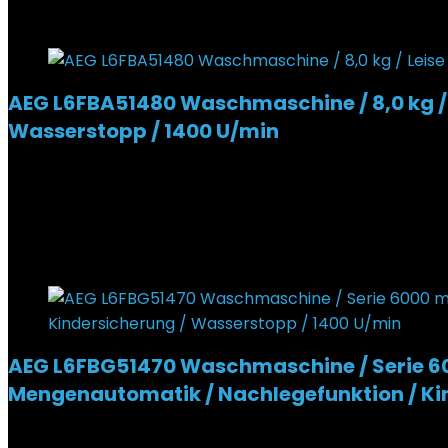
Added to wishlist
Removed from wishlist
0
AEG L6FBA51480 Waschmaschine / 8,0 kg / 
Wasserstopp / 1400 U/min
Added to wishlist
Removed from wishlist
0
534,66
€
Ursprünglicher Preis war: 534,66 €
460,23
€
Akt
14%
Added to wishlist
Removed from wishlist
1
AEG L6FBG51470 Waschmaschine / Serie 6000 
Mengenautomatik / Nachlegefunktion / Ki
Added to wishlist
Removed from wishlist
1