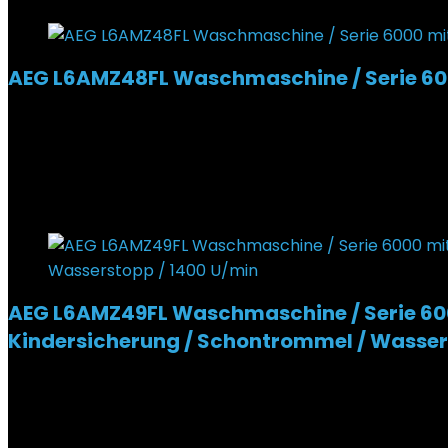
AEG L6AMZ48FL​ Waschmaschine / Serie 600
Added to wishlist
Removed from wishlist
1
549,00
€
Ursprünglicher Preis war: 549,00 €
448,99
€
Akt
18%
Added to wishlist
Removed from wishlist
0
AEG L6AMZ49FL Waschmaschine / Serie 6000
Kindersicherung / Schontrommel / Wasser
Added to wishlist
Removed from wishlist
0
589,00
€
Ursprünglicher Preis war: 589,00 €
572,97
€
Akt
3%