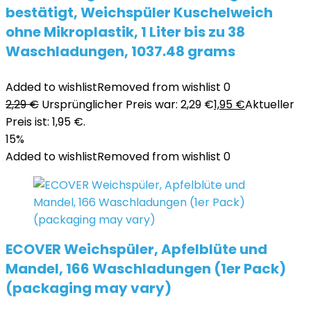
bestätigt, Weichspüler Kuschelweich
ohne Mikroplastik, 1 Liter bis zu 38
Waschladungen, 1037.48 grams
Added to wishlist
Removed from wishlist
0
2,29
€
Ursprünglicher Preis war: 2,29 €
1,95
€
Aktueller
Preis ist: 1,95 €.
15%
Added to wishlist
Removed from wishlist
0
ECOVER Weichspüler, Apfelblüte und
Mandel, 166 Waschladungen (1er Pack)
(packaging may vary)