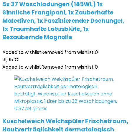
5x 37 Waschladungen (185WL) 1x
Sinnliche Frangipani, 1x Zauberhafte
Malediven, 1x Faszinierender Dschungel,
1x Traumhafte Lotusblüte, 1x
Bezaubernde Magnolie
Added to wishlist
Removed from wishlist
0
19,95
€
Added to wishlist
Removed from wishlist
0
Kuschelweich Weichspüler Frischetraum,
Hautverträglichkeit dermatologisch