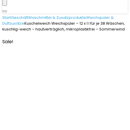
Start
Geschäft
Waschmittel & Zusatzprodukte
Weichspüler &
Duftzusätze
Kuschelweich Weichspüler – 12 x 1 l für je 38 Wäschen,
kuschlig-weich – hautverträglich, mikroplastikfrei – Sommerwind
Sale!