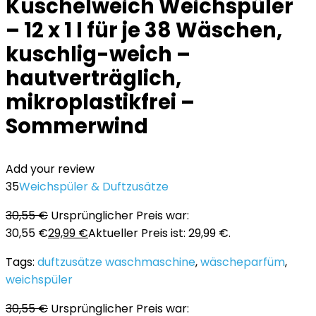
Kuschelweich Weichspüler
– 12 x 1 l für je 38 Wäschen,
kuschlig-weich –
hautverträglich,
mikroplastikfrei –
Sommerwind
Add your review
35
Weichspüler & Duftzusätze
30,55
€
Ursprünglicher Preis war:
30,55 €
29,99
€
Aktueller Preis ist: 29,99 €.
Tags:
duftzusätze waschmaschine
,
wäscheparfüm
,
weichspüler
30,55
€
Ursprünglicher Preis war: