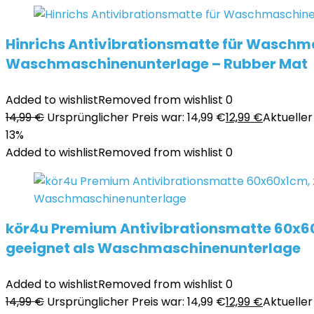
Hinrichs Antivibrationsmatte für Wasch
Waschmaschinenunterlage – Rubber Mat
Added to wishlist
Removed from wishlist
0
14,99
€
Ursprünglicher Preis war: 14,99 €
12,99
€
Aktueller 
13%
Added to wishlist
Removed from wishlist
0
kör4u Premium Antivibrationsmatte 60x
geeignet als Waschmaschinenunterlage
Added to wishlist
Removed from wishlist
0
14,99
€
Ursprünglicher Preis war: 14,99 €
12,99
€
Aktueller 