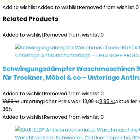
Add to wishlist
Added to wishlist
Removed from wishlist
0
Related Products
Added to wishlist
Removed from wishlist
0
Schwingungsdämpfer Waschmaschinen 90x9
für Trockner, Möbel & co – Unterlage Ant
Added to wishlist
Removed from wishlist
0
13,99
€
Ursprünglicher Preis war: 13,99 €
8,95
€
Aktueller P
36%
Added to wishlist
Removed from wishlist
0