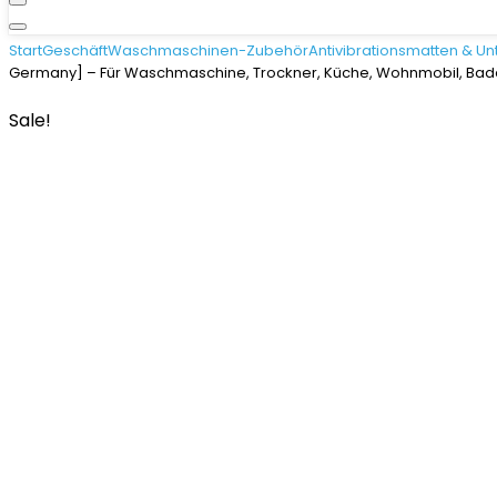
Start
Geschäft
Waschmaschinen-Zubehör
Antivibrationsmatten & Un
Germany] – Für Waschmaschine, Trockner, Küche, Wohnmobil, Ba
Sale!