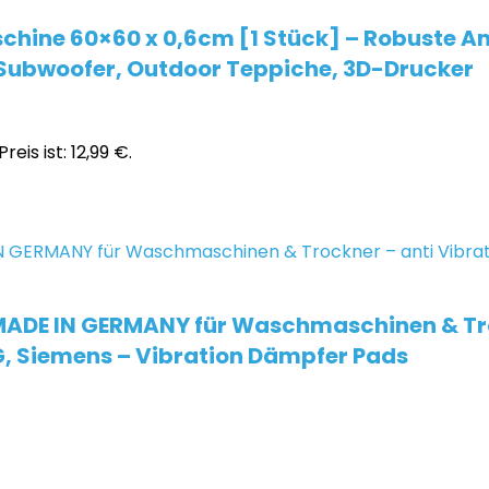
hine 60×60 x 0,6cm [1 Stück] – Robuste A
Subwoofer, Outdoor Teppiche, 3D-Drucker
reis ist: 12,99 €.
ADE IN GERMANY für Waschmaschinen & Tro
AEG, Siemens – Vibration Dämpfer Pads