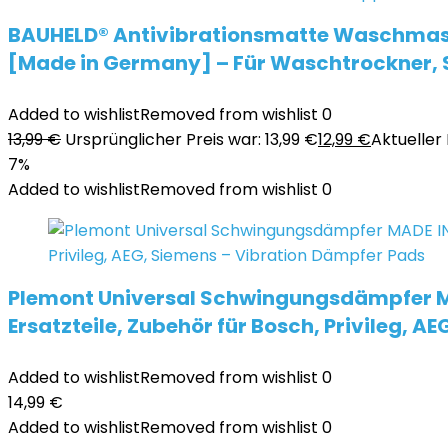
BAUHELD® Antivibrationsmatte Waschmasc
[Made in Germany] – Für Waschtrockner, 
Added to wishlist
Removed from wishlist
0
13,99
€
Ursprünglicher Preis war: 13,99 €
12,99
€
Aktueller P
7%
Added to wishlist
Removed from wishlist
0
Plemont Universal Schwingungsdämpfer M
Ersatzteile, Zubehör für Bosch, Privileg, 
Added to wishlist
Removed from wishlist
0
14,99
€
Added to wishlist
Removed from wishlist
0