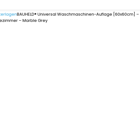
terlagen
BAUHELD® Universal Waschmaschinen-Auflage [60x60cm] –
dezimmer – Marble Grey